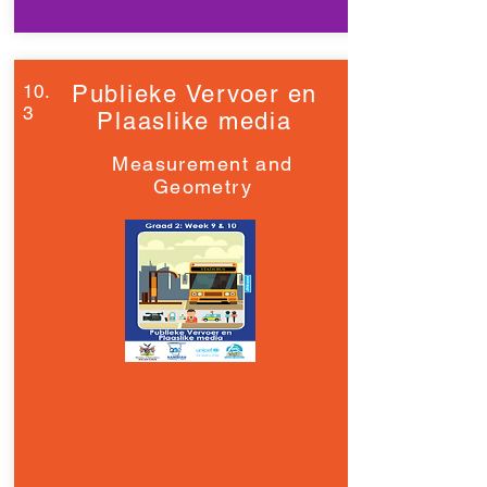
10.
Publieke Vervoer en
3
Plaaslike media
Measurement and
Geometry