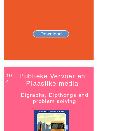
Download
10.
Publieke Vervoer en
4
Plaaslike media
Digraphs, Dipthongs and
problem solving