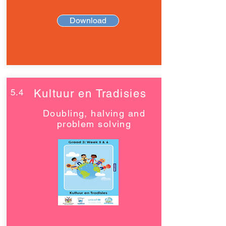
Download
5.4
Kultuur en Tradisies
Doubling, halving and
problem solving