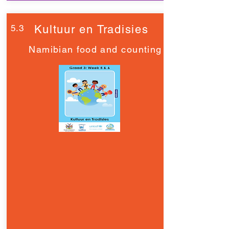
5.3
Kultuur en Tradisies
Namibian food and counting