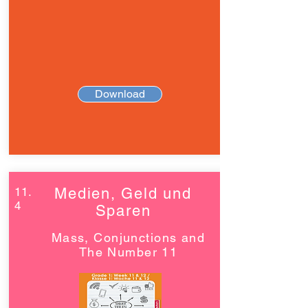
Download
11.
Medien, Geld und
4
Sparen
Mass, Conjunctions and
The Number 11