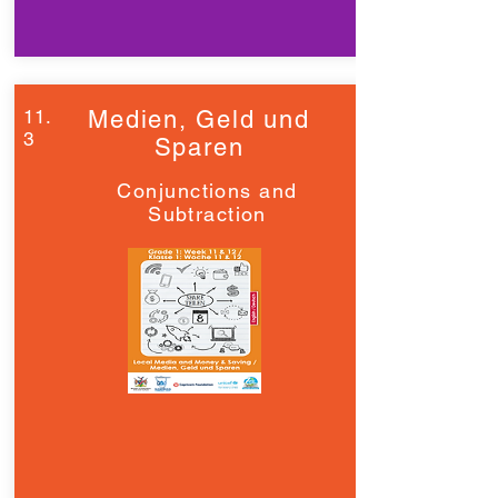
11.
Medien, Geld und
3
Sparen
Conjunctions and
Subtraction