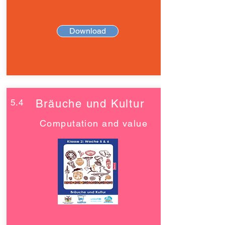
Download
5.4
Bräuche und Kultur
Computation and value