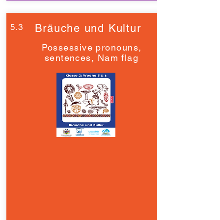
5.3
Bräuche und Kultur
Possessive pronouns,
sentences, Nam flag