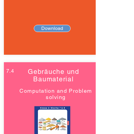
Download
7.4
Gebräuche und
Baumaterial
Computation and Problem
solving