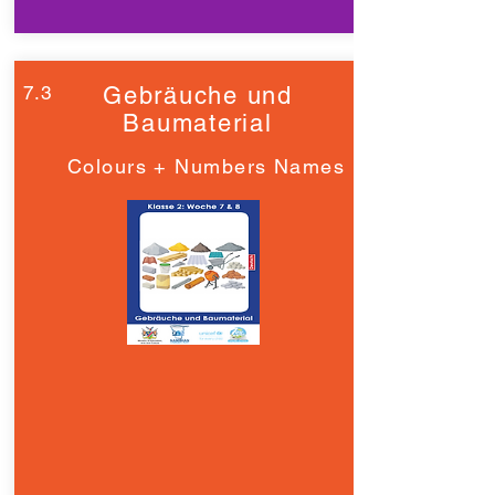
7.3
Gebräuche und
Baumaterial
Colours + Numbers Names