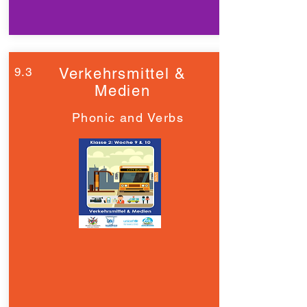
9.3
Verkehrsmittel &
Medien
Phonic and Verbs