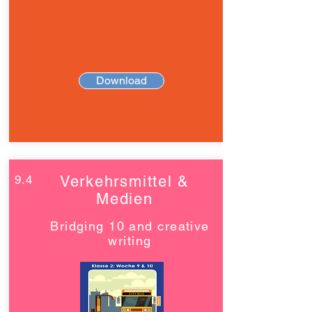
Download
9.4
Verkehrsmittel &
Medien
Bridging 10 and creative
writing