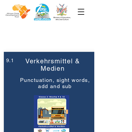
Week 9
Grade 2
9.1
Verkehrsmittel &
Medien
Punctuation, sight words,
add and sub