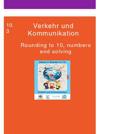
10.
Verkehr und
3
Kommunikation
Rounding to 10, numbers
and solving