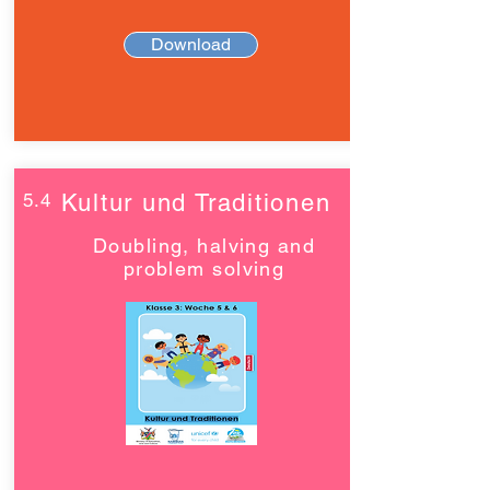
Download
5.4
Kultur und Traditionen
Doubling, halving and
problem solving