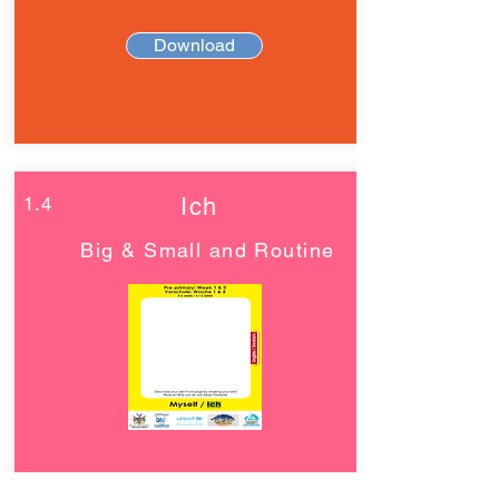
Download
1.4
Ich
Big & Small and Routine