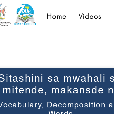
Home
Videos
Grade 1
Sitashini sa mwahali 
mitende, makansde n
Vocabulary, Decomposition 
Words