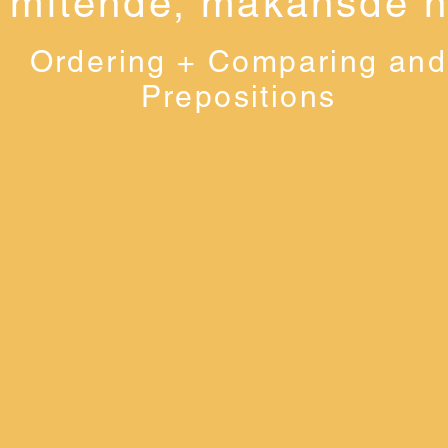
mitende, makansde n
Ordering + Comparing and
Prepositions