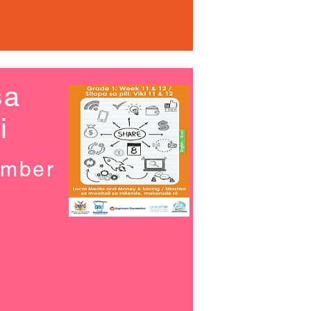
sa
i
umber