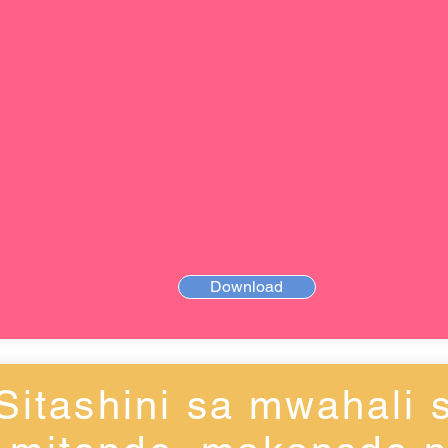
Download
Sitashini sa mwahali 