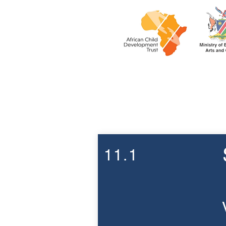
Week 11
11.1