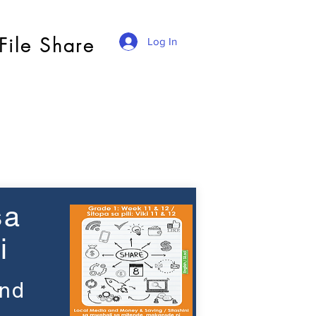
File Share
Log In
sa
i
and