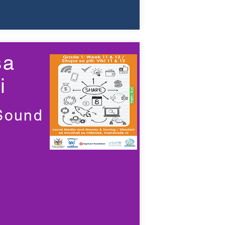
sa
i
 Sound